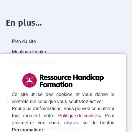
En plus...
Plan du site
Mentions légales
Politique des cookies
Accessibilité
Ce site utilise des cookies et vous donne le
Contact
contrôle sur ceux que vous souhaitez activer
Pour plus d'informations, vous pouvez consulter à
tout moment notre
Politique de cookies
.
Pour
02 40 48 30 66
paramétrer vos choix, cliquez sur le bouton
rhf-pays-de-la-loire@agefiph.asso.fr
Personnaliser.