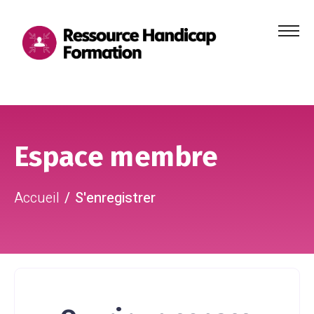
Menu
principa
Aller au contenu
Aller au pied de page
Espace membre
Accueil
S'enregistrer